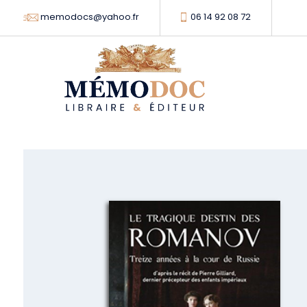
memodocs@yahoo.fr
06 14 92 08 72