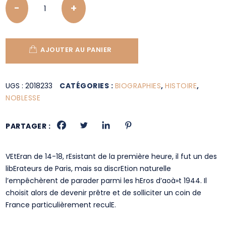
AJOUTER AU PANIER
UGS :
2018233
CATÉGORIES :
BIOGRAPHIES
,
HISTOIRE
,
NOBLESSE
PARTAGER :
VEtEran de 14-18, rEsistant de la première heure, il fut un des
libErateurs de Paris, mais sa discrEtion naturelle
l’empêchèrent de parader parmi les hEros d’aoà»t 1944. Il
choisit alors de devenir prêtre et de solliciter un coin de
France particulièrement reculE.