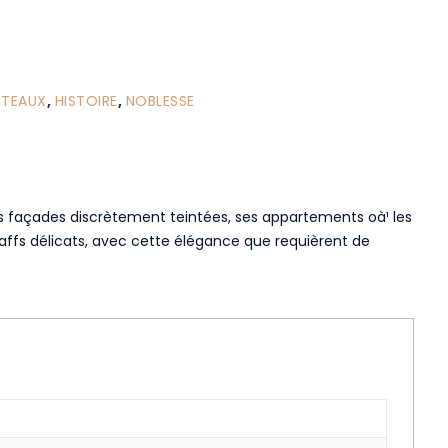
ÂTEAUX
,
HISTOIRE
,
NOBLESSE
s façades discrètement teintées, ses appartements oà¹ les
affs délicats, avec cette élégance que requièrent de