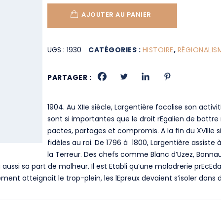
AJOUTER AU PANIER
UGS :
1930
CATÉGORIES :
HISTOIRE
,
RÉGIONALIS
PARTAGER :
1904. Au XIIe siècle, Largentière focalise son activ
sont si importantes que le droit rEgalien de battre 
pactes, partages et compromis. A la fin du XVIIIe 
fidèles au roi. De 1796 à 1800, Largentière assist
la Terreur. Des chefs comme Blanc d’Uzez, Bonnaur
ssi sa part de malheur. Il est Etabli qu’une maladrerie prEcEda l
ssement atteignait le trop-plein, les lEpreux devaient s’isoler da