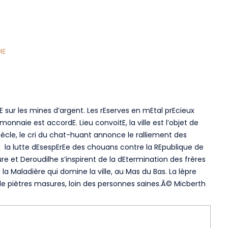
ME
itE sur les mines d’argent. Les rEserves en mEtal prEcieux
monnaie est accordE. Lieu convoitE, la ville est l’objet de
siècle, le cri du chat-huant annonce le ralliement des
e à la lutte dEsespErEe des chouans contre la REpublique de
e et Deroudilhe s’inspirent de la dEtermination des frères
a Maladière qui domine la ville, au Mas du Bas. La lèpre
ns de piètres masures, loin des personnes saines.Â© Micberth