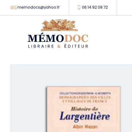
memodocs@yahoo.fr
06 14 92 08 72