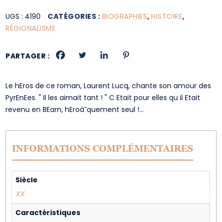
UGS :
4190
CATÉGORIES :
BIOGRAPHIES
,
HISTOIRE
,
RÉGIONALISME
PARTAGER :
Le hEros de ce roman, Laurent Lucq, chante son amour des
PyrEnEes. " Il les aimait tant ! " C Etait pour elles qu il Etait
revenu en BEarn, hEroà¯quement seul !…
INFORMATIONS COMPLÉMENTAIRES
Siècle
XX
Caractéristiques