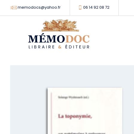
memodocs@yahoo.fr
06 14 92 08 72