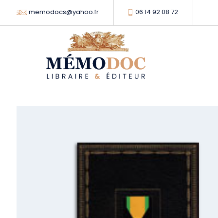
memodocs@yahoo.fr
06 14 92 08 72