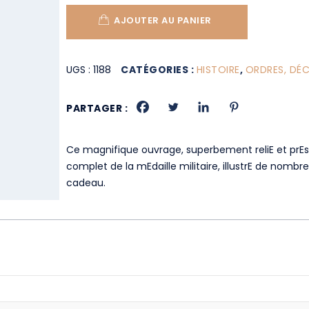
AJOUTER AU PANIER
UGS :
1188
CATÉGORIES :
HISTOIRE
,
ORDRES, DÉ
PARTAGER :
Ce magnifique ouvrage, superbement reliE et prEs
complet de la mEdaille militaire, illustrE de nomb
cadeau.