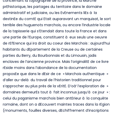
concernant la topographie de la province, la Marche
prEhistorique, les partages du territoire dans le domaine
administratif et judiciaire, ou les EvEnements liEs à la
destinEe du comtE qui Etait auparavant un marquisat, le sort
terrible des huguenots marchois, ou encore l’industrie locale
de la tapisserie qui s’Etendait dans toute la France et dans
une partie de l’Europe, constituent à eux seuls une oeuvre
de rEfErence qui ira droit au coeur des Marchois : aujourd’hui
habitants du dEpartement de la Creuse ou de certaines
parties du Berry, du Bourbonnais et du Limousin, jadis
enclaves de l’ancienne province. Mais l’originalitE de ce livre
rEside moins dans l’abondance de la documentation
proposEe que dans le dEsir de ce » Marchois authentique »
d’aller au-delà du travail de l’historien traditionnel pour
s’approcher au plus près de la vEritE. D’oà¹ l’exploration de »
domaines demeurEs tout à fait inconnus jusqu’à ce jour » :
celui du paganisme marchois bien antErieur à la conquête
romaine, dont on a dEcouvert maintes traces dans la rEgion
(monuments, fouilles diverses, dEchiffrement d’inscriptions