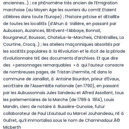
anciennes…) ; ce phEnomène très ancien de l’Emigration
marchoise (au Moyen Age les ouvriers du comtE Etaient
cElèbres dans toute l’Europe) ; l’histoire prEcise et dEtaillEe
de toutes les localitEs (d’Ahun à Vallière, en passant par
Aubusson, Auzances, BEnEvent-l’Abbaye, Bonnat,
Bourganeuf, Boussac, Chatelus-le-Marcheix, ChEnErailles, La
Courtine, Crocq…) ; les ateliers maçonniques absorbEs par
les sociEtEs populaires à la REvolution et le rEcit de la pEriode
rEvolutionnaire tirE des documents d’archives. Et que dire
des » personnages remarquables » à qui l’auteur consacre
de nombreuses pages, de Tristan Lhermite, nE dans la
commune de Janaillat, à Antoine Bourdon, prieur d’Evaux,
secrEtaire de l’AssemblEe nationale (en 1790), en passant
par les Aubussonnais Jules Sandeau et Alfred Assollant, tous
les parlementaires de la Marche (de 1789 à 1914), Louis
Mandin, clerc de notaire à Bussière-Dunoise, futur
collaborateur de Paul LEautaud ou Marcel Jouhandeau, nE à
GuEret, qu’il immortalisa sous le nom de Chaminadour.Â©
Micberth