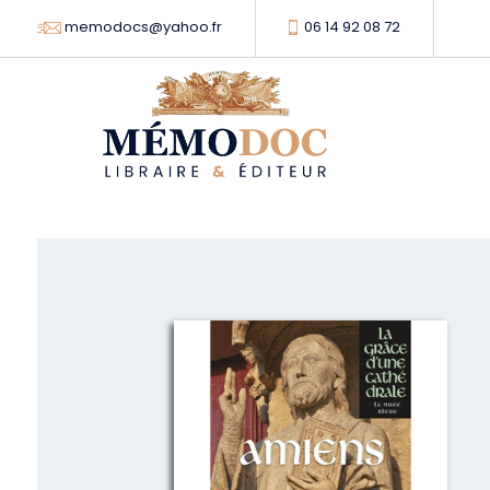
memodocs@yahoo.fr
06 14 92 08 72