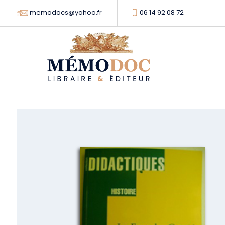
memodocs@yahoo.fr
06 14 92 08 72