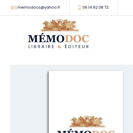
memodocs@yahoo.fr
06 14 92 08 72