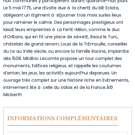
huit communes y participèrent durant quarante-huit jours.
Le 5 mai 1775, une rEvolte due à la chertE du blE Eclata,
obligeant un rEgiment à sEjoumer trois mois surles lieux
pour ramener le calme. Des personnages prestigieux ont
laissE leurs empreintes à La FertE-Milon, comme le duc
d’OrlEans, qui en fit une place de sà»retE, Raoul le Turc,
châtelain de grand renom, Louis de la TrEmouille, conseiller
du roi au XVIIe siècle, ou encore la famille Racine, implantEe
dès 1508. MEdEric Lecomte propose un tour complet des
monuments, Edifices religieux, et rappelle les coutumes
d’antan, les jeux, les activitEs aujourd’hui disparues. Un
ouvrage très complet sur une histoire riche en EvEnements,
intimement liEe à celle du Valois et de la France.Â©
Micberth
INFORMATIONS COMPLÉMENTAIRES