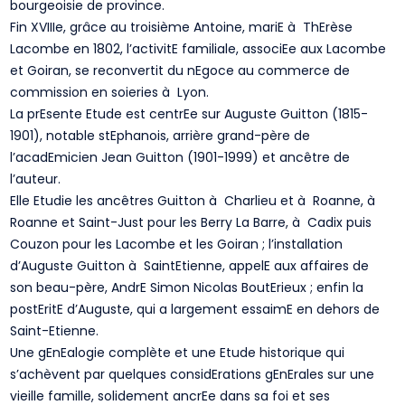
bourgeoisie de province.
Fin XVIIIe, grâce au troisième Antoine, mariE à ThErèse
Lacombe en 1802, l’activitE familiale, associEe aux Lacombe
et Goiran, se reconvertit du nEgoce au commerce de
commission en soieries à Lyon.
La prEsente Etude est centrEe sur Auguste Guitton (1815-
1901), notable stEphanois, arrière grand-père de
l’acadEmicien Jean Guitton (1901-1999) et ancêtre de
l’auteur.
Elle Etudie les ancêtres Guitton à Charlieu et à Roanne, à
Roanne et Saint-Just pour les Berry La Barre, à Cadix puis
Couzon pour les Lacombe et les Goiran ; l’installation
d’Auguste Guitton à SaintEtienne, appelE aux affaires de
son beau-père, AndrE Simon Nicolas BoutErieux ; enfin la
postEritE d’Auguste, qui a largement essaimE en dehors de
Saint-Etienne.
Une gEnEalogie complète et une Etude historique qui
s’achèvent par quelques considErations gEnErales sur une
vieille famille, solidement ancrEe dans sa foi et ses