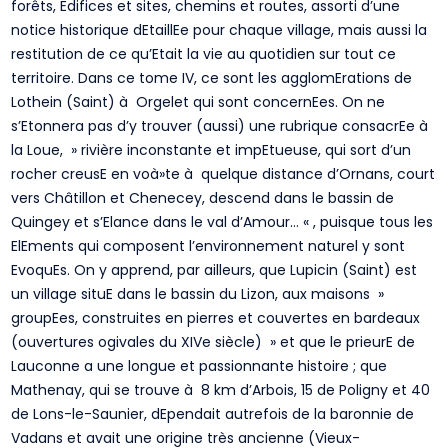
forêts, Edifices et sites, chemins et routes, assorti d’une
notice historique dEtaillEe pour chaque village, mais aussi la
restitution de ce qu’Etait la vie au quotidien sur tout ce
territoire. Dans ce tome IV, ce sont les agglomErations de
Lothein (Saint) à Orgelet qui sont concernEes. On ne
s’Etonnera pas d’y trouver (aussi) une rubrique consacrEe à
la Loue, » rivière inconstante et impEtueuse, qui sort d’un
rocher creusE en voà»te à quelque distance d’Ornans, court
vers Châtillon et Chenecey, descend dans le bassin de
Quingey et s’Elance dans le val d’Amour… « , puisque tous les
ElEments qui composent l’environnement naturel y sont
EvoquEs. On y apprend, par ailleurs, que Lupicin (Saint) est
un village situE dans le bassin du Lizon, aux maisons »
groupEes, construites en pierres et couvertes en bardeaux
(ouvertures ogivales du XIVe siècle) » et que le prieurE de
Lauconne a une longue et passionnante histoire ; que
Mathenay, qui se trouve à 8 km d’Arbois, 15 de Poligny et 40
de Lons-le-Saunier, dEpendait autrefois de la baronnie de
Vadans et avait une origine très ancienne (Vieux-