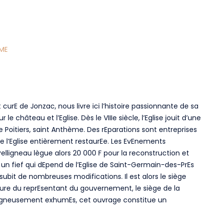
ME
 curE de Jonzac, nous livre ici l’histoire passionnante de sa
 le château et l’Eglise. Dès le VIIIe siècle, l’Eglise jouit d’une
Poitiers, saint Anthème. Des rEparations sont entreprises
re l’Eglise entièrement restaurEe. Les EvEnements
Pelligneau lègue alors 20 000 F pour la reconstruction et
ue un fief qui dEpend de l’Eglise de Saint-Germain-des-PrEs
bit de nombreuses modifications. Il est alors le siège
ure du reprEsentant du gouvernement, le siège de la
 soigneusement exhumEs, cet ouvrage constitue un