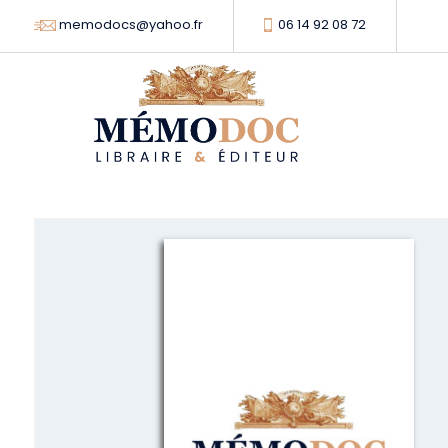
memodocs@yahoo.fr
06 14 92 08 72