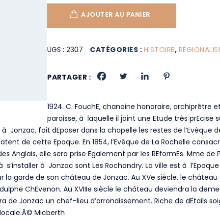
AJOUTER AU PANIER
UGS :
2307
CATÉGORIES :
HISTOIRE
,
RÉGIONALIS
PARTAGER :
1924. C. FouchE, chanoine honoraire, archiprêtre et
paroisse, à laquelle il joint une Etude très prEcise sur
Jonzac, fait dEposer dans la chapelle les restes de l’Evêque de 
 datent de cette Epoque. En 1854, l’Evêque de La Rochelle consac
des Anglais, elle sera prise Egalement par les REformEs. Mme de 
s à s’installer à Jonzac sont Les Rochandry. La ville est à l’Epoq
 la garde de son château de Jonzac. Au XVe siècle, le château su
dulphe ChEvenon. Au XVIIIe siècle le château deviendra la deme
 fera de Jonzac un chef-lieu d’arrondissement. Riche de dEtails
 locale.Â© Micberth