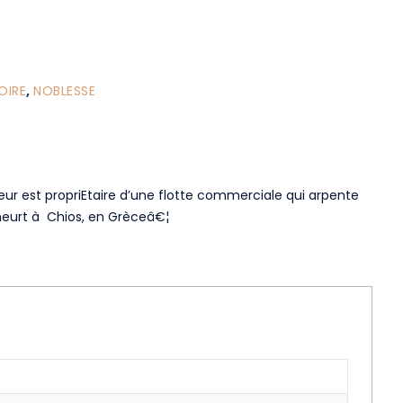
OIRE
,
NOBLESSE
 est propriEtaire d’une flotte commerciale qui arpente
 meurt à Chios, en Grèceâ€¦