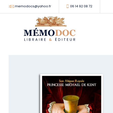
memodocs@yahoo.fr
06 14 92 08 72