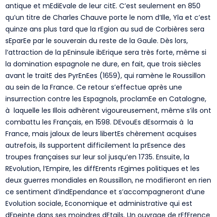
antique et mEdiEvale de leur citE. C’est seulement en 850
qu’un titre de Charles Chauve porte le nom d’Ille, Yla et c’est
quinze ans plus tard que la rEgion au sud de Corbières sera
sEparEe par le souverain du reste de la Gaule. Dès lors,
l’attraction de la pEninsule ibErique sera très forte, même si
la domination espagnole ne dure, en fait, que trois siècles
avant le traitE des PyrEnEes (1659), qui ramène le Roussillon
au sein de la France. Ce retour s’effectue après une
insurrection contre les Espagnols, proclamEe en Catalogne,
à laquelle les Illois adhèrent vigoureusement, même s’ils ont
combattu les Français, en 1598. DEvouEs dEsormais à la
France, mais jaloux de leurs libertEs chèrement acquises
autrefois, ils supportent difficilement la prEsence des
troupes françaises sur leur sol jusqu’en 1735. Ensuite, la
REvolution, l’Empire, les diffErents rEgimes politiques et les
deux guerres mondiales en Roussillon, ne modifieront en rien
ce sentiment d’indEpendance et s’accompagneront d’une
Evolution sociale, Economique et administrative qui est
dEpeinte dans ses moindres dEtails. Un ouvrage de rEfErence