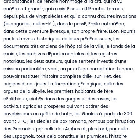
circonstances, de rendre hommage à la citE qui l’a vu
naà®tre et grandir, qui a existE sous diffErentes formes,
depuis plus de vingt siècles et qui a connu d’autres invasions
(espagnoles, celles-là ), dans le passE, Emile entraà®ne,
dans cette aventure livresque, son propre frère, LEon. Nourris
par les travaux historiques de leurs prEdEcesseurs, les
documents très anciens de l’hôpital de la ville, le fonds de la
mairie, les archives dEpartementales et les registres
notariaux, les deux auteurs, qui se sentent investis d’une
mission particulière, vont, au prix d’une compilation tenace,
pouvoir restituer l’histoire complète d’Ille-sur-Tet, des
origines à nos jours. La formation gEologique, celle des
orgues de la Sibylle, les premiers habitants de l’ère
nEolithique, nichEs dans des gorges et des ravins, les
activitEs agricoles prospères qui vont attirer des
envahisseurs en quête de butin, les Gaulois à partir de 300
avant J.-C., les siècles de pax romana, rompus par l’irruption
des Germains, par celle des Arabes et, plus tard, par celle
des Espagnols, tout cela constitue les prEmices, l’histoire