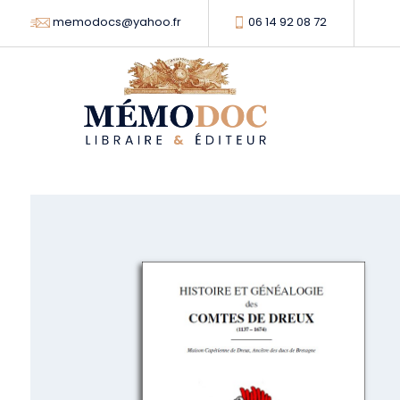
memodocs@yahoo.fr
06 14 92 08 72