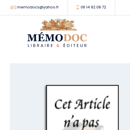
memodocs@yahoo.fr
06 14 92 08 72