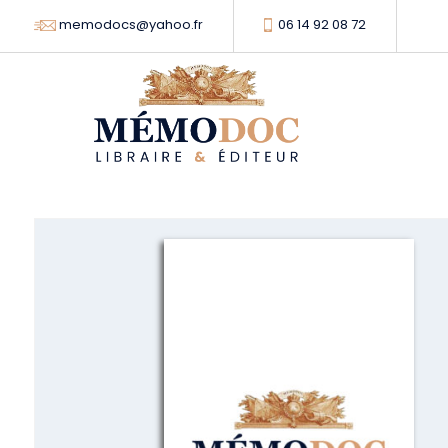
memodocs@yahoo.fr
06 14 92 08 72