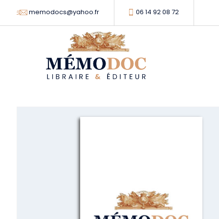
memodocs@yahoo.fr
06 14 92 08 72