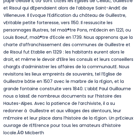
pape Gelase II, oà¹ sont citEes les Eglises de Ceillac, Guillestre
et Risoul qui dEpendaient alors de l’abbaye Saint-AndrE de
Villeneuve. Il Evoque l’Edification du château de Guillestre,
vEritable petite forteresse, vers 1150. Il ressuscite les
personnages illustres, tel maà®tre Pons, mEdecin en 1221, ou
Louis Boeuf, maà®tre d’Ecole en 1739. Nous apprenons que la
charte d’affranchissement des communes de Guillestre et
de Risoul fut Etablie en 1329 : les habitants eurent alors le
droit, et même le devoir d’Elire les consuls et leurs conseillers
chargEs d’administrer les affaires de la communautE. Nous
revisitons les lieux empreints de souvenirs, tel l’Eglise de
Guillestre bâtie en 1507 avec le marbre de la rEgion, et la
grande fontaine construite vers 1840. L’abbE Paul Guillaume
nous a laissE de nombreux documents sur l’histoire des
Hautes-Alpes. Avec la patience de l’archiviste, il a su
redonner à Guillestre et aux villages des alentours, leur
mEmoire et leur place dans l’histoire de la rEgion. Un prEcieux
ouvrage de rEfErence pour tous les amateurs d’histoire
locale.Â© Micberth