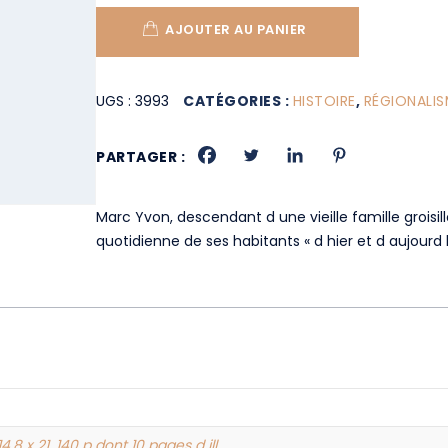
AJOUTER AU PANIER
UGS :
3993
CATÉGORIES :
HISTOIRE
,
RÉGIONALIS
PARTAGER :
Marc Yvon, descendant d une vieille famille groisi
quotidienne de ses habitants « d hier et d aujourd h
14,8 x 21, 140 p dont 10 pages d ill.