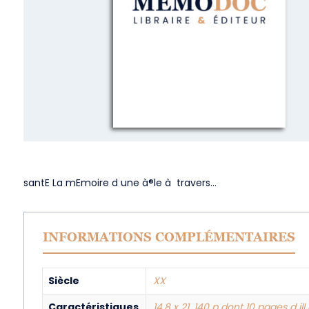
santE La mEmoire d une à®le à travers…
INFORMATIONS COMPLÉMENTAIRES
Siècle
XX
Caractéristiques
14,8 x 21, 140 p dont 10 pages d ill.