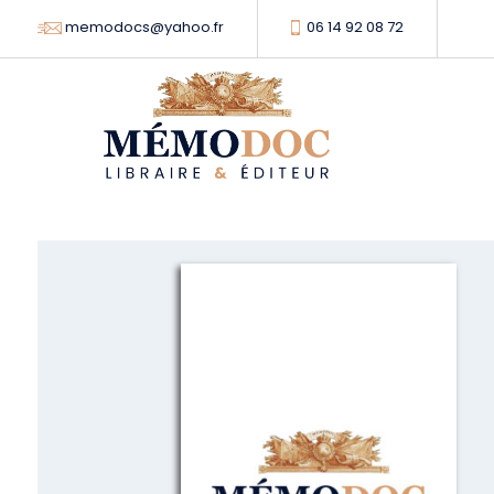
memodocs@yahoo.fr
06 14 92 08 72