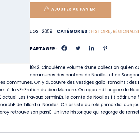
AJOUTER AU PANIER
UGS :
2059
CATÉGORIES :
HISTOIRE
,
RÉGIONALIS
PARTAGER :
1842. Cinquième volume d’une collection qui en com
communes des cantons de Noailles et de Songeons d
t des communes. On y dEcouvre des vestiges gallo-romains : des
 la vEnEration du dieu Mercure. On apprend l’origine de Noailles 
 actuel. Les travaux terminEs, le comte de Noailles fit bâtir une 
e marchE de Tillard à Noailles. On assiste au rôle primordial que 
roy retrouve son passE. Un livre historique qui regorge de rensei