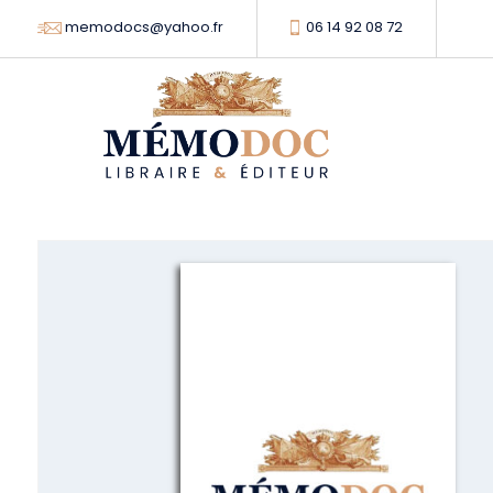
memodocs@yahoo.fr
06 14 92 08 72