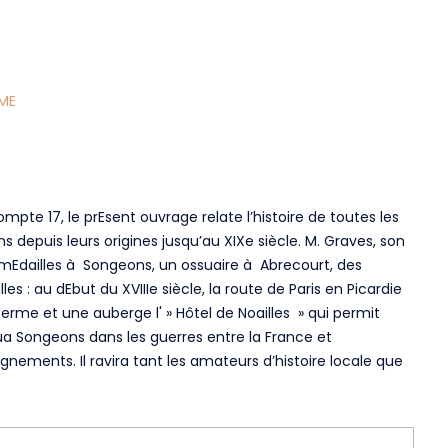
ME
pte 17, le prEsent ouvrage relate l’histoire de toutes les
epuis leurs origines jusqu’au XIXe siècle. M. Graves, son
 mEdailles à Songeons, un ossuaire à Abrecourt, des
: au dEbut du XVIIIe siècle, la route de Paris en Picardie
ferme et une auberge l' » Hôtel de Noailles » qui permit
joua Songeons dans les guerres entre la France et
gnements. Il ravira tant les amateurs d’histoire locale que