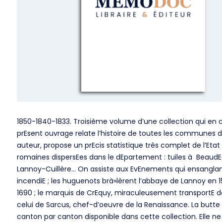
1850-1840-1833. Troisième volume d’une collection qui en c
prEsent ouvrage relate l’histoire de toutes les communes des
auteur, propose un prEcis statistique très complet de l’Eta
romaines dispersEes dans le dEpartement : tuiles à Beaud
Lannoy-Cuillère… On assiste aux EvEnements qui ensanglantèren
incendiE ; les huguenots brà»lèrent l’abbaye de Lannoy en 15
1690 ; le marquis de CrEquy, miraculeusement transportE d
celui de Sarcus, chef-d’oeuvre de la Renaissance. La butte 
canton par canton disponible dans cette collection. Elle n