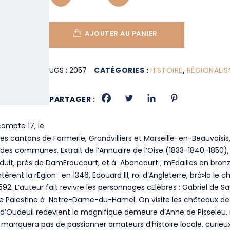
AJOUTER AU PANIER
UGS :
2057
CATÉGORIES :
HISTOIRE
,
RÉGIONALIS
PARTAGER :
ompte 17, le
 cantons de Formerie, Grandvilliers et Marseille-en-Beauvaisis, d
t des communes. Extrait de l’Annuaire de l’Oise (1833-1840-1850)
Eduit, près de DamEraucourt, et à Abancourt ; mEdailles en bro
t la rEgion : en 1346, Edouard III, roi d’Angleterre, brà»la le ch
92. L’auteur fait revivre les personnages cElèbres : Gabriel de Sa
e Palestine à Notre-Dame-du-Hamel. On visite les châteaux de F
d’Oudeuil redevient la magnifique demeure d’Anne de Pisseleu, ma
e manquera pas de passionner amateurs d’histoire locale, curieu