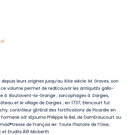
ME
epuis leurs origines jusqu’au XIXe siècle. M. Graves, son
, ce volume permet de redEcouvrir les antiquitEs gallo-
nze à Boutavent-la-Grange ; sarcophages à Dargies,
âteau et le village de Dargies ; en 1737, Elencourt fut
chy, contrôleur gEnEral des fortifications de Picardie en
ormerie oà¹ sEjourna Philippe le Bel, de DamEraucourt ou
à®tresse de François Ier. Toute l’histoire de l’Oise,
x et Erudits.Â© Micberth