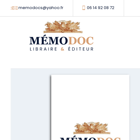
memodocs@yahoo.fr
06 14 92 08 72