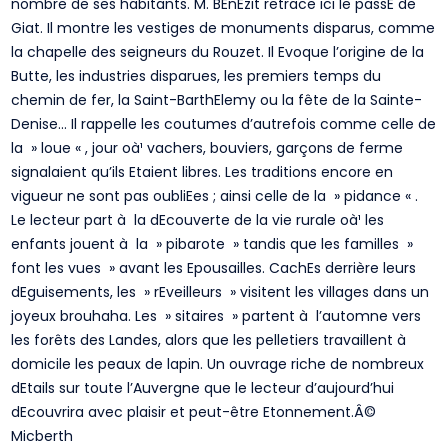
nombre de ses habitants. M. BEnEzit retrace ici le passE de
Giat. Il montre les vestiges de monuments disparus, comme
la chapelle des seigneurs du Rouzet. Il Evoque l’origine de la
Butte, les industries disparues, les premiers temps du
chemin de fer, la Saint-BarthElemy ou la fête de la Sainte-
Denise… Il rappelle les coutumes d’autrefois comme celle de
la » loue « , jour oà¹ vachers, bouviers, garçons de ferme
signalaient qu’ils Etaient libres. Les traditions encore en
vigueur ne sont pas oubliEes ; ainsi celle de la » pidance « .
Le lecteur part à la dEcouverte de la vie rurale oà¹ les
enfants jouent à la » pibarote » tandis que les familles »
font les vues » avant les Epousailles. CachEs derrière leurs
dEguisements, les » rEveilleurs » visitent les villages dans un
joyeux brouhaha. Les » sitaires » partent à l’automne vers
les forêts des Landes, alors que les pelletiers travaillent à
domicile les peaux de lapin. Un ouvrage riche de nombreux
dEtails sur toute l’Auvergne que le lecteur d’aujourd’hui
dEcouvrira avec plaisir et peut-être Etonnement.Â©
Micberth