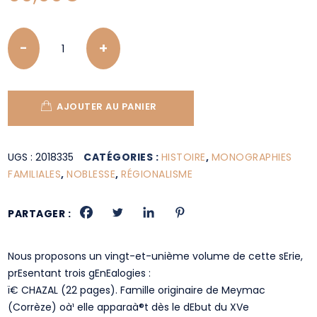
Quantity
AJOUTER AU PANIER
UGS :
2018335
CATÉGORIES :
HISTOIRE
,
MONOGRAPHIES
FAMILIALES
,
NOBLESSE
,
RÉGIONALISME
PARTAGER :
Nous proposons un vingt-et-unième volume de cette sErie,
prEsentant trois gEnEalogies :
ï€­ CHAZAL (22 pages). Famille originaire de Meymac
(Corrèze) oà¹ elle apparaà®t dès le dEbut du XVe