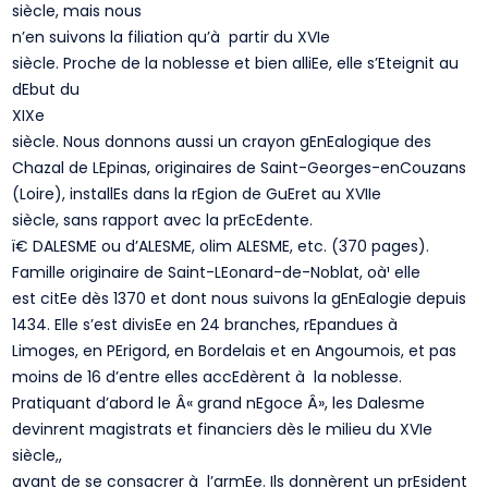
siècle, mais nous
n’en suivons la filiation qu’à partir du XVIe
siècle. Proche de la noblesse et bien alliEe, elle s’Eteignit au
dEbut du
XIXe
siècle. Nous donnons aussi un crayon gEnEalogique des
Chazal de LEpinas, originaires de Saint-Georges-enCouzans
(Loire), installEs dans la rEgion de GuEret au XVIIe
siècle, sans rapport avec la prEcEdente.
ï€­ DALESME ou d’ALESME, olim ALESME, etc. (370 pages).
Famille originaire de Saint-LEonard-de-Noblat, oà¹ elle
est citEe dès 1370 et dont nous suivons la gEnEalogie depuis
1434. Elle s’est divisEe en 24 branches, rEpandues à
Limoges, en PErigord, en Bordelais et en Angoumois, et pas
moins de 16 d’entre elles accEdèrent à la noblesse.
Pratiquant d’abord le Â« grand nEgoce Â», les Dalesme
devinrent magistrats et financiers dès le milieu du XVIe
siècle,,
avant de se consacrer à l’armEe. Ils donnèrent un prEsident