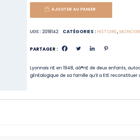
AJOUTER AU PANIER
UGS :
2018142
CATÉGORIES :
HISTOIRE
,
MONOGRA
PARTAGER :
Lyonnais nE en 1948, aà®nE de deux enfants, autod
gEnEalogique de sa famille qu’il a EtE reconstitue