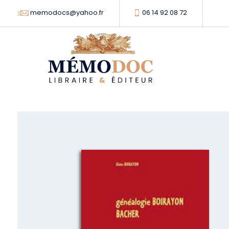
memodocs@yahoo.fr
06 14 92 08 72