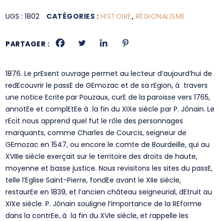
UGS :
1802
CATÉGORIES :
HISTOIRE
,
RÉGIONALISME
PARTAGER :
1876. Le prEsent ouvrage permet au lecteur d’aujourd’hui de
redEcouvrir le passE de GEmozac et de sa rEgion, à travers
une notice Ecrite par Pouzaux, curE de la paroisse vers 1765,
annotEe et complEtEe à la fin du XIXe siècle par P. Jônain. Le
rEcit nous apprend quel fut le rôle des personnages
marquants, comme Charles de Courcis, seigneur de
GEmozac en 1547, ou encore le comte de Bourdeille, qui au
XVIIIe siècle exerçait sur le territoire des droits de haute,
moyenne et basse justice. Nous revisitons les sites du passE,
telle l’Eglise Saint-Pierre, fondEe avant le XIIe siècle,
restaurEe en 1839, et l’ancien château seigneurial, dEtruit au
XIXe siècle. P. Jônain souligne l’importance de la REforme
dans la contrEe, à la fin du XVIe siècle, et rappelle les