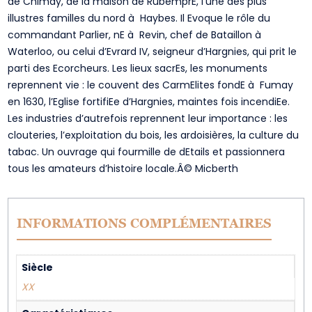
de Chimay, de la maison de RubemprE, l’une des plus
illustres familles du nord à Haybes. Il Evoque le rôle du
commandant Parlier, nE à Revin, chef de Bataillon à
Waterloo, ou celui d’Evrard IV, seigneur d’Hargnies, qui prit le
parti des Ecorcheurs. Les lieux sacrEs, les monuments
reprennent vie : le couvent des CarmElites fondE à Fumay
en 1630, l’Eglise fortifiEe d’Hargnies, maintes fois incendiEe.
Les industries d’autrefois reprennent leur importance : les
clouteries, l’exploitation du bois, les ardoisières, la culture du
tabac. Un ouvrage qui fourmille de dEtails et passionnera
tous les amateurs d’histoire locale.Â© Micberth
INFORMATIONS COMPLÉMENTAIRES
Siècle
XX