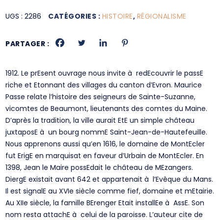
UGS :
2286
CATÉGORIES :
HISTOIRE
,
RÉGIONALISME
PARTAGER :
1912. Le prEsent ouvrage nous invite à redEcouvrir le passE
riche et Etonnant des villages du canton d’Evron. Maurice
Passe relate l’histoire des seigneurs de Sainte-Suzanne,
vicomtes de Beaumont, lieutenants des comtes du Maine.
D’après la tradition, la ville aurait EtE un simple château
juxtaposE à un bourg nommE Saint-Jean-de-Hautefeuille.
Nous apprenons aussi qu’en 1616, le domaine de MontEcler
fut ErigE en marquisat en faveur d’Urbain de MontEcler. En
1398, Jean le Maire possEdait le château de MEzangers.
DiergE existait avant 642 et appartenait à l’Evêque du Mans.
Il est signalE au XVIe siècle comme fief, domaine et mEtairie.
Au XIIe siècle, la famille BErenger Etait installEe à AssE. Son
nom resta attachE à celui de la paroisse. L’auteur cite de