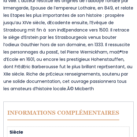
la ville. L’auteur restitue les origines de l’abbaye fondEe par
Irmengarde, Epouse de l’empereur Lothaire, en 849, et relate
les Etapes les plus importantes de son histoire : prospère
jusqu’au XIVe siècle, dEcadente ensuite, l’Evêque de
Strasbourg mit fin à son indEpendance vers 1500. Il retrace
le siège d’Erstein par les Strasbourgeois venus bouter
l’odieux Gauthier hors de son domaine, en 1333. Il ressuscite
les personnages du passE, tel Pierre Wernickham, maà®tre
d’Ecole en 1601, ou encore les prestigieux Hohenstauffen,
dont FrEdEric Barberousse fut le plus brillant reprEsentant, au
XIIe siècle. Riche de prEcieux renseignements, soutenu par
une solide documentation, cet ouvrage passionnera tous
les amateurs d’histoire locale.Â© Micberth
INFORMATIONS COMPLÉMENTAIRES
Siècle