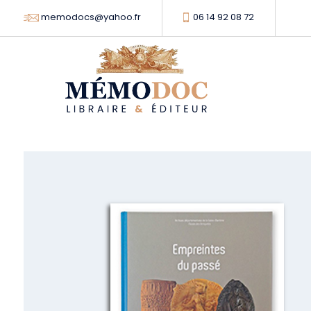
memodocs@yahoo.fr
06 14 92 08 72