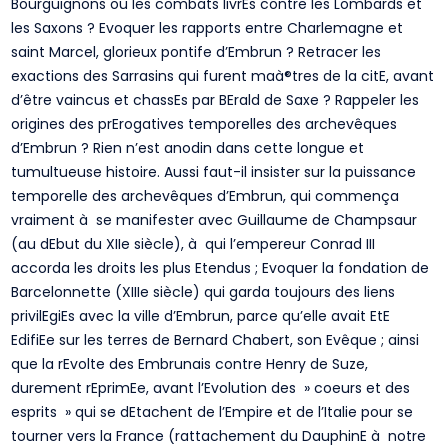
Bourguignons ou les combats livrEs contre les Lombards et
les Saxons ? Evoquer les rapports entre Charlemagne et
saint Marcel, glorieux pontife d’Embrun ? Retracer les
exactions des Sarrasins qui furent maà®tres de la citE, avant
d’être vaincus et chassEs par BErald de Saxe ? Rappeler les
origines des prErogatives temporelles des archevêques
d’Embrun ? Rien n’est anodin dans cette longue et
tumultueuse histoire. Aussi faut-il insister sur la puissance
temporelle des archevêques d’Embrun, qui commença
vraiment à se manifester avec Guillaume de Champsaur
(au dEbut du XIIe siècle), à qui l’empereur Conrad III
accorda les droits les plus Etendus ; Evoquer la fondation de
Barcelonnette (XIIIe siècle) qui garda toujours des liens
privilEgiEs avec la ville d’Embrun, parce qu’elle avait EtE
EdifiEe sur les terres de Bernard Chabert, son Evêque ; ainsi
que la rEvolte des Embrunais contre Henry de Suze,
durement rEprimEe, avant l’Evolution des » coeurs et des
esprits » qui se dEtachent de l’Empire et de l’Italie pour se
tourner vers la France (rattachement du DauphinE à notre