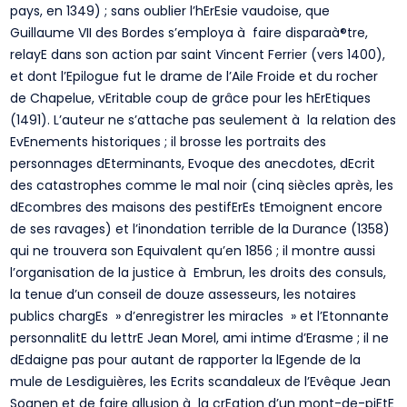
pays, en 1349) ; sans oublier l’hErEsie vaudoise, que
Guillaume VII des Bordes s’employa à faire disparaà®tre,
relayE dans son action par saint Vincent Ferrier (vers 1400),
et dont l’Epilogue fut le drame de l’Aile Froide et du rocher
de Chapelue, vEritable coup de grâce pour les hErEtiques
(1491). L’auteur ne s’attache pas seulement à la relation des
EvEnements historiques ; il brosse les portraits des
personnages dEterminants, Evoque des anecdotes, dEcrit
des catastrophes comme le mal noir (cinq siècles après, les
dEcombres des maisons des pestifErEs tEmoignent encore
de ses ravages) et l’inondation terrible de la Durance (1358)
qui ne trouvera son Equivalent qu’en 1856 ; il montre aussi
l’organisation de la justice à Embrun, les droits des consuls,
la tenue d’un conseil de douze assesseurs, les notaires
publics chargEs » d’enregistrer les miracles » et l’Etonnante
personnalitE du lettrE Jean Morel, ami intime d’Erasme ; il ne
dEdaigne pas pour autant de rapporter la lEgende de la
mule de Lesdiguières, les Ecrits scandaleux de l’Evêque Jean
Soanen et de faire allusion à la crEation d’un mont-de-piEtE