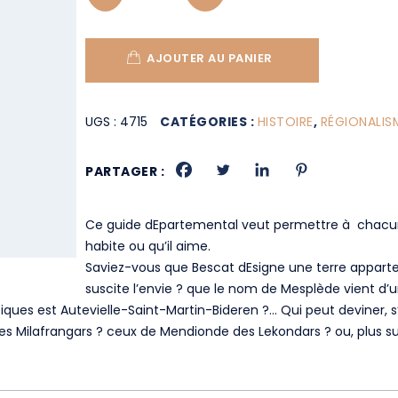
AJOUTER AU PANIER
UGS :
4715
CATÉGORIES :
HISTOIRE
,
RÉGIONALIS
PARTAGER :
Ce guide dEpartemental veut permettre à chacun 
habite ou qu’il aime.
Saviez-vous que Bescat dEsigne une terre appart
suscite l’envie ? que le nom de Mesplède vient d’u
tiques est Autevielle-Saint-Martin-Bideren ?… Qui peut deviner, s
des Milafrangars ? ceux de Mendionde des Lekondars ? ou, plus s