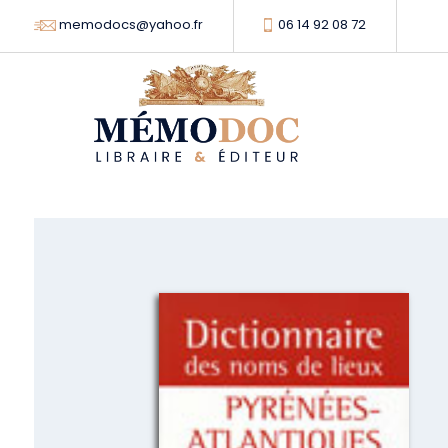
memodocs@yahoo.fr
06 14 92 08 72