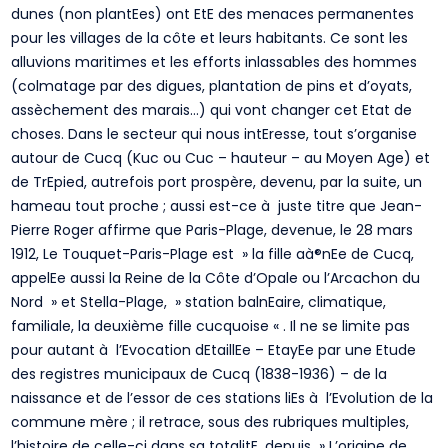
dunes (non plantEes) ont EtE des menaces permanentes
pour les villages de la côte et leurs habitants. Ce sont les
alluvions maritimes et les efforts inlassables des hommes
(colmatage par des digues, plantation de pins et d’oyats,
assèchement des marais…) qui vont changer cet Etat de
choses. Dans le secteur qui nous intEresse, tout s’organise
autour de Cucq (Kuc ou Cuc – hauteur – au Moyen Age) et
de TrEpied, autrefois port prospère, devenu, par la suite, un
hameau tout proche ; aussi est-ce à juste titre que Jean-
Pierre Roger affirme que Paris-Plage, devenue, le 28 mars
1912, Le Touquet-Paris-Plage est » la fille aà®nEe de Cucq,
appelEe aussi la Reine de la Côte d’Opale ou l’Arcachon du
Nord » et Stella-Plage, » station balnEaire, climatique,
familiale, la deuxième fille cucquoise « . Il ne se limite pas
pour autant à l’Evocation dEtaillEe – EtayEe par une Etude
des registres municipaux de Cucq (1838-1936) – de la
naissance et de l’essor de ces stations liEs à l’Evolution de la
commune mère ; il retrace, sous des rubriques multiples,
l’histoire de celle-ci dans sa totalitE, depuis » L’origine de