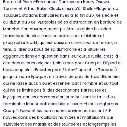
Breton et Pierre-Emmanuel Damoye ou Henry Osawa
Tanner et Arthur Baker Clack, ainsi qu’à Stella-Plage et au
Touquet, stations balnEaires nEes à la fin du XIXe siècle et
au dEbut du XXe, vEritables pôles d’attraction en bordure de
Manche. Son ouvrage aurait pu être un guide historico-
touristique de plus, mais ce professeur d’histoire et
gEographie Erudit, qui est aussi un chercheur de terrain, a
tenu à aller au bout de sa dEmarche et à situer les
agglomErations en question dans leur durEe rEelle, c’est-à -
dire depuis leurs origines (lointaines pour Cucq et TrEpied et
beaucoup plus rEcentes pour Stella-Plage et Le Touquet)
jusqu’à notre Epoque : un travail de près de trois dEcennies
qui ne laisse aucun sujet essentiel dans l’ombre et surtout
qui ne se limite pas à des descriptions flatteuses et
idylliques, car les charmes d’aujourd’hui sont le fruit d’un
formidable labeur entrepris hier et avant-hier. Longtemps
Cucq, TrEpied et les communes environnantes ont EtE
noyEes dans des brouillards humides et malfaisants qui
s’Elevaient des marais et des tourbières et longtemps les