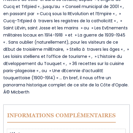
Cucq et TrEpied « , jusqu’au » Conseil municipal de 2001 « ,
en passant par » Cucq sous la REvolution et l’Empire « , »
Cucq-TrEpied à travers les registres de la catholicitE « , »
Saint LiEvin, saint Josse et les marins » ou » Les EvEnements
militaires locaux en 1914-1918 » et » La guerre de 1939-1945
« . Sans oublier (naturellement), pour les visiteurs de ce
dEbut de troisième millEnaire, » Stella à travers les âges « , »
Les loisirs stelliens et l’office de tourisme « , » L’histoire du
dEveloppement du Touquet « , » 36 recettes sur la cuisine
paris-plageoise « , ou » Une dEcennie d’actualitE
touquettoise (1900-1914) « … En bref, il nous offre un
panorama historique complet de ce site de la Côte d’Opale.
Â© Micberth
INFORMATIONS COMPLÉMENTAIRES