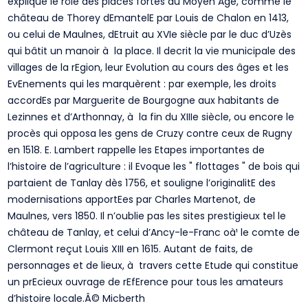
explique le rôle des places fortes au Moyen Age, comme le
château de Thorey dEmantelE par Louis de Chalon en 1413,
ou celui de Maulnes, dEtruit au XVIe siècle par le duc d’Uzès
qui bâtit un manoir à la place. Il decrit la vie municipale des
villages de la rEgion, leur Evolution au cours des âges et les
EvEnements qui les marquèrent : par exemple, les droits
accordEs par Marguerite de Bourgogne aux habitants de
Lezinnes et d’Arthonnay, à la fin du XIIIe siècle, ou encore le
procès qui opposa les gens de Cruzy contre ceux de Rugny
en 1518. E. Lambert rappelle les Etapes importantes de
l’histoire de l’agriculture : il Evoque les " flottages " de bois qui
partaient de Tanlay dès 1756, et souligne l’originalitE des
modernisations apportEes par Charles Martenot, de
Maulnes, vers 1850. Il n’oublie pas les sites prestigieux tel le
château de Tanlay, et celui d’Ancy-le-Franc oà¹ le comte de
Clermont reçut Louis XIII en 1615. Autant de faits, de
personnages et de lieux, à travers cette Etude qui constitue
un prEcieux ouvrage de rEfErence pour tous les amateurs
d’histoire locale.Â© Micberth