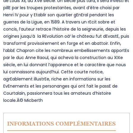
de Louis XII, au XVe siècle. Un siècle plus tard, il sera investi et
pillE par les troupes protestantes, avant d’être choisi par
Henri IV pour y Etablir son quartier gEnEral pendant les
guerres de la Ligue, en 1589. A travers un rEcit sobre et
concis, l’auteur retrace l’histoire de la seigneurie, depuis les
origines jusqu’à la REvolution oà¹ le château fut dEvastE, puis
transformE provisoirement en forge et en abattoir. Enfin,
l’abbE Chapron cite les nombreux embellissements apportEs
par le duc Anne Raoul, qui acheva la construction au XIXe
siècle, en lui donnant l’apparence et le caractère que nous
lui connaissons aujourd’hui. Cette courte notice,
agrEablement illustrEe, riche en informations sur les
EvEnements et les personanges qui ont fait le passE de
Courtalain, passionnera tous les amateurs d’histoire
locale.Â© Micberth
INFORMATIONS COMPLÉMENTAIRES