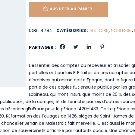
AJOUTER AU PANIER
UGS :
4794
CATÉGORIES :
HISTOIRE
,
NOBLESSE
,
PARTAGER :
L’essentiel des comptes du receveur et trEsorier g
partielles ont parfois EtE faites de ces comptes 
d’archives qui anima cette Epoque, dont la figure l
partie de ces copies fut ensuite publiEe par les 
Lobineau, qui n’ont insErE que moins de 20 % des s
publication, de la corriger, et de l’enrichir parfois d’autres sou
s trEsoriers gEnEraux pour la pEriode 1420-1433. Cette pEriode 
0, REformation des Fouages de 1426, sièges de Saint-James de B
 chancelier Jehan de Malestroit fait merveille. C’est aussi le mo
bition de souverainetE affichEe par l’autoritE ducale. Une chance