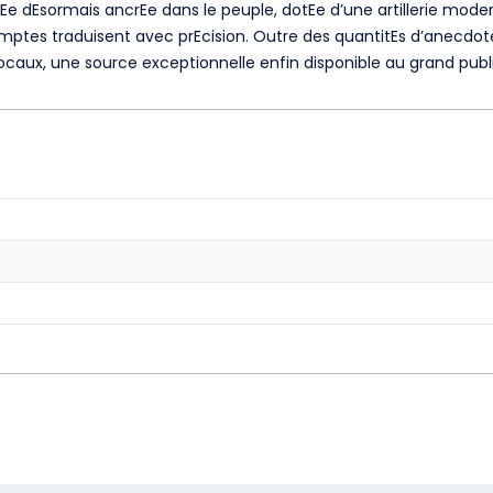
Ee dEsormais ancrEe dans le peuple, dotEe d’une artillerie moder
omptes traduisent avec prEcision. Outre des quantitEs d’anecdote
locaux, une source exceptionnelle enfin disponible au grand publi