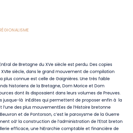
RÉGIONALISME
EnEral de Bretagne du XVe siècle est perdu. Des copies
au XVIIe siècle, dans le grand mouvement de compilation
a plus connue est celle de Gaignières. Une très faible
grands historiens de la Bretagne, Dom Morice et Dom
ources dont ils disposaient dans leurs volumes de Preuves.
rces jusque-là inEdites qui permettent de proposer enfin à la
est l’une des plus mouvementEes de l’Histoire bretonne
euvron et de Pontorson, c’est le paroxysme de la Guerre
ment oà¹ la construction de l’administration de l’Etat breton
llerie efficace, une hiErarchie comptable et financière de