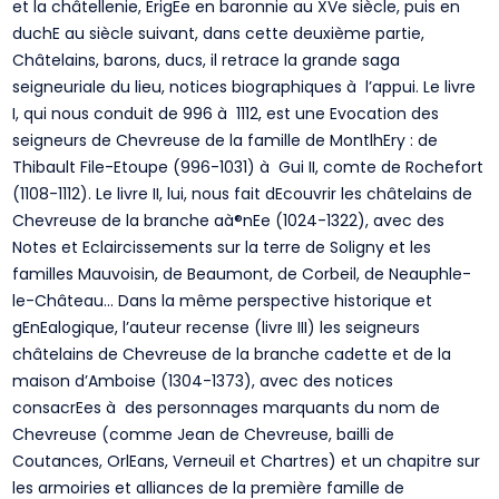
et la châtellenie, ErigEe en baronnie au XVe siècle, puis en
duchE au siècle suivant, dans cette deuxième partie,
Châtelains, barons, ducs, il retrace la grande saga
seigneuriale du lieu, notices biographiques à l’appui. Le livre
I, qui nous conduit de 996 à 1112, est une Evocation des
seigneurs de Chevreuse de la famille de MontlhEry : de
Thibault File-Etoupe (996-1031) à Gui II, comte de Rochefort
(1108-1112). Le livre II, lui, nous fait dEcouvrir les châtelains de
Chevreuse de la branche aà®nEe (1024-1322), avec des
Notes et Eclaircissements sur la terre de Soligny et les
familles Mauvoisin, de Beaumont, de Corbeil, de Neauphle-
le-Château… Dans la même perspective historique et
gEnEalogique, l’auteur recense (livre III) les seigneurs
châtelains de Chevreuse de la branche cadette et de la
maison d’Amboise (1304-1373), avec des notices
consacrEes à des personnages marquants du nom de
Chevreuse (comme Jean de Chevreuse, bailli de
Coutances, OrlEans, Verneuil et Chartres) et un chapitre sur
les armoiries et alliances de la première famille de