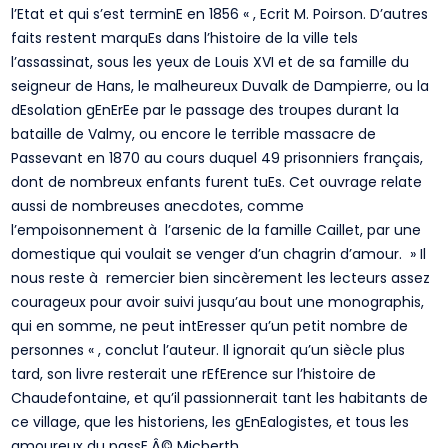
l’Etat et qui s’est terminE en 1856 « , Ecrit M. Poirson. D’autres
faits restent marquEs dans l’histoire de la ville tels
l’assassinat, sous les yeux de Louis XVI et de sa famille du
seigneur de Hans, le malheureux Duvalk de Dampierre, ou la
dEsolation gEnErEe par le passage des troupes durant la
bataille de Valmy, ou encore le terrible massacre de
Passevant en 1870 au cours duquel 49 prisonniers français,
dont de nombreux enfants furent tuEs. Cet ouvrage relate
aussi de nombreuses anecdotes, comme
l’empoisonnement à l’arsenic de la famille Caillet, par une
domestique qui voulait se venger d’un chagrin d’amour. » Il
nous reste à remercier bien sincèrement les lecteurs assez
courageux pour avoir suivi jusqu’au bout une monographis,
qui en somme, ne peut intEresser qu’un petit nombre de
personnes « , conclut l’auteur. Il ignorait qu’un siècle plus
tard, son livre resterait une rEfErence sur l’histoire de
Chaudefontaine, et qu’il passionnerait tant les habitants de
ce village, que les historiens, les gEnEalogistes, et tous les
amoureux du passE.Â© Micberth