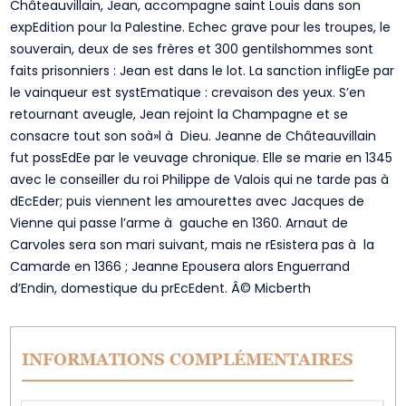
Châteauvillain, Jean, accompagne saint Louis dans son
expEdition pour la Palestine. Echec grave pour les troupes, le
souverain, deux de ses frères et 300 gentilshommes sont
faits prisonniers : Jean est dans le lot. La sanction infligEe par
le vainqueur est systEmatique : crevaison des yeux. S’en
retournant aveugle, Jean rejoint la Champagne et se
consacre tout son soà»l à Dieu. Jeanne de Châteauvillain
fut possEdEe par le veuvage chronique. Elle se marie en 1345
avec le conseiller du roi Philippe de Valois qui ne tarde pas à
dEcEder; puis viennent les amourettes avec Jacques de
Vienne qui passe l’arme à gauche en 1360. Arnaut de
Carvoles sera son mari suivant, mais ne rEsistera pas à la
Camarde en 1366 ; Jeanne Epousera alors Enguerrand
d’Endin, domestique du prEcEdent. Â© Micberth
INFORMATIONS COMPLÉMENTAIRES