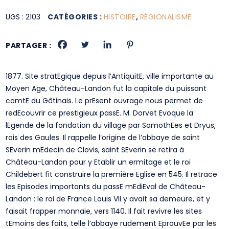
UGS :
2103
CATÉGORIES :
HISTOIRE
,
RÉGIONALISME
PARTAGER :
1877. Site stratEgique depuis l’AntiquitE, ville importante au
Moyen Age, Château-Landon fut la capitale du puissant
comtE du Gâtinais. Le prEsent ouvrage nous permet de
redEcouvrir ce prestigieux passE. M. Dorvet Evoque la
lEgende de la fondation du village par SamothEes et Dryus,
rois des Gaules. Il rappelle l’origine de l’abbaye de saint
SEverin mEdecin de Clovis, saint SEverin se retira à
Château-Landon pour y Etablir un ermitage et le roi
Childebert fit construire la première Eglise en 545. Il retrace
les Episodes importants du passE mEdiEval de Château-
Landon : le roi de France Louis VII y avait sa demeure, et y
faisait frapper monnaie, vers 1140. Il fait revivre les sites
tEmoins des faits, telle l’abbaye rudement EprouvEe par les