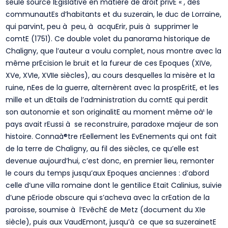
seule source lEgislative en matière de droit privE « , des
communautEs d’habitants et du suzerain, le duc de Lorraine,
qui parvint, peu à peu, à acquErir, puis à supprimer le
comtE (1751). Ce double volet du panorama historique de
Chaligny, que l’auteur a voulu complet, nous montre avec la
même prEcision le bruit et la fureur de ces Epoques (XIVe,
XVe, XVIe, XVIIe siècles), au cours desquelles la misère et la
ruine, nEes de la guerre, alternèrent avec la prospEritE, et les
mille et un dEtails de l’administration du comtE qui perdit
son autonomie et son originalitE au moment même oà¹ le
pays avait rEussi à se reconstruire, paradoxe majeur de son
histoire. Connaà®tre rEellement les EvEnements qui ont fait
de la terre de Chaligny, au fil des siècles, ce qu’elle est
devenue aujourd’hui, c’est donc, en premier lieu, remonter
le cours du temps jusqu’aux Epoques anciennes : d’abord
celle d’une villa romaine dont le gentilice Etait Calinius, suivie
d’une pEriode obscure qui s’acheva avec la crEation de la
paroisse, soumise à l’EvêchE de Metz (document du XIe
siècle), puis aux VaudEmont, jusqu’à ce que sa suzerainetE