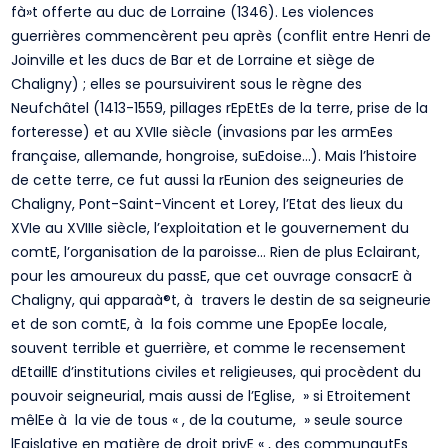
fà»t offerte au duc de Lorraine (1346). Les violences
guerrières commencèrent peu après (conflit entre Henri de
Joinville et les ducs de Bar et de Lorraine et siège de
Chaligny) ; elles se poursuivirent sous le règne des
Neufchâtel (1413-1559, pillages rEpEtEs de la terre, prise de la
forteresse) et au XVIIe siècle (invasions par les armEes
française, allemande, hongroise, suEdoise…). Mais l’histoire
de cette terre, ce fut aussi la rEunion des seigneuries de
Chaligny, Pont-Saint-Vincent et Lorey, l’Etat des lieux du
XVIe au XVIIIe siècle, l’exploitation et le gouvernement du
comtE, l’organisation de la paroisse… Rien de plus Eclairant,
pour les amoureux du passE, que cet ouvrage consacrE à
Chaligny, qui apparaà®t, à travers le destin de sa seigneurie
et de son comtE, à la fois comme une EpopEe locale,
souvent terrible et guerrière, et comme le recensement
dEtaillE d’institutions civiles et religieuses, qui procèdent du
pouvoir seigneurial, mais aussi de l’Eglise, » si Etroitement
mêlEe à la vie de tous « , de la coutume, » seule source
lEgislative en matière de droit privE « , des communautEs