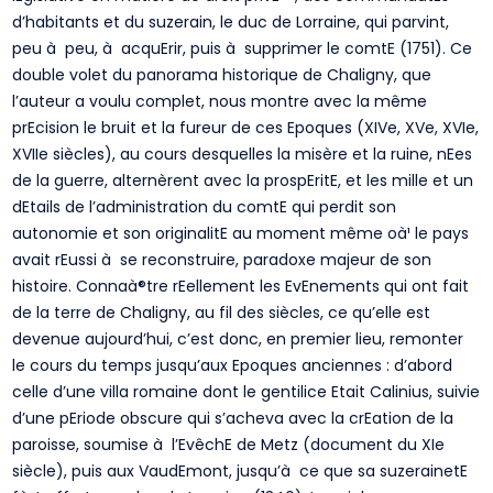
d’habitants et du suzerain, le duc de Lorraine, qui parvint,
peu à peu, à acquErir, puis à supprimer le comtE (1751). Ce
double volet du panorama historique de Chaligny, que
l’auteur a voulu complet, nous montre avec la même
prEcision le bruit et la fureur de ces Epoques (XIVe, XVe, XVIe,
XVIIe siècles), au cours desquelles la misère et la ruine, nEes
de la guerre, alternèrent avec la prospEritE, et les mille et un
dEtails de l’administration du comtE qui perdit son
autonomie et son originalitE au moment même oà¹ le pays
avait rEussi à se reconstruire, paradoxe majeur de son
histoire. Connaà®tre rEellement les EvEnements qui ont fait
de la terre de Chaligny, au fil des siècles, ce qu’elle est
devenue aujourd’hui, c’est donc, en premier lieu, remonter
le cours du temps jusqu’aux Epoques anciennes : d’abord
celle d’une villa romaine dont le gentilice Etait Calinius, suivie
d’une pEriode obscure qui s’acheva avec la crEation de la
paroisse, soumise à l’EvêchE de Metz (document du XIe
siècle), puis aux VaudEmont, jusqu’à ce que sa suzerainetE