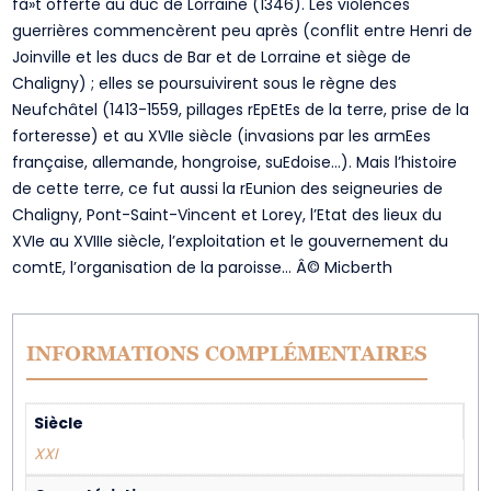
fà»t offerte au duc de Lorraine (1346). Les violences
guerrières commencèrent peu après (conflit entre Henri de
Joinville et les ducs de Bar et de Lorraine et siège de
Chaligny) ; elles se poursuivirent sous le règne des
Neufchâtel (1413-1559, pillages rEpEtEs de la terre, prise de la
forteresse) et au XVIIe siècle (invasions par les armEes
française, allemande, hongroise, suEdoise…). Mais l’histoire
de cette terre, ce fut aussi la rEunion des seigneuries de
Chaligny, Pont-Saint-Vincent et Lorey, l’Etat des lieux du
XVIe au XVIIIe siècle, l’exploitation et le gouvernement du
comtE, l’organisation de la paroisse… Â© Micberth
INFORMATIONS COMPLÉMENTAIRES
Siècle
XXI