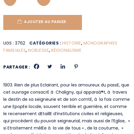
AJOUTER AU PANIER
UGS :
3762
CATÉGORIES :
HISTOIRE
,
MONOGRAPHIES
FAMILIALES
,
NOBLESSE
,
RÉGIONALISME
PARTAGER :
1903. Rien de plus Eclairant, pour les amoureux du passE, que
cet ouvrage consacrE à Chaligny, qui apparaà®t, à travers
le destin de sa seigneurie et de son comtE, à la fois comme
une EpopEe locale, souvent terrible et guerrière, et comme
le recensement dEtaillE d’institutions civiles et religieuses,
qui procèdent du pouvoir seigneurial, mais aussi de l’Eglise, »
si Etroitement mêlEe à la vie de tous « , de la coutume, »