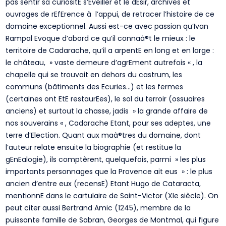
pas sentir sa curiositE s’Eveiller et le dEsir, archives et
ouvrages de rEfErence à l’appui, de retracer l’histoire de ce
domaine exceptionnel. Aussi est-ce avec passion qu’Ivan
Rampal Evoque d’abord ce qu’il connaà®t le mieux : le
territoire de Cadarache, qu’il a arpentE en long et en large :
le château, » vaste demeure d’agrEment autrefois « , la
chapelle qui se trouvait en dehors du castrum, les
communs (bâtiments des Ecuries…) et les fermes
(certaines ont EtE restaurEes), le sol du terroir (ossuaires
anciens) et surtout la chasse, jadis » la grande affaire de
nos souverains « , Cadarache Etant, pour ses adeptes, une
terre d’Election. Quant aux maà®tres du domaine, dont
l’auteur relate ensuite la biographie (et restitue la
gEnEalogie), ils comptèrent, quelquefois, parmi » les plus
importants personnages que la Provence ait eus » : le plus
ancien d’entre eux (recensE) Etant Hugo de Cataracta,
mentionnE dans le cartulaire de Saint-Victor (XIe siècle). On
peut citer aussi Bertrand Amic (1245), membre de la
puissante famille de Sabran, Georges de Montmal, qui figure