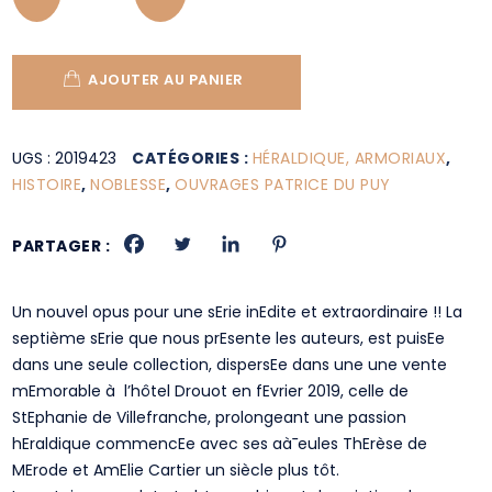
AJOUTER AU PANIER
UGS :
2019423
CATÉGORIES :
HÉRALDIQUE, ARMORIAUX
,
HISTOIRE
,
NOBLESSE
,
OUVRAGES PATRICE DU PUY
PARTAGER :
Un nouvel opus pour une sErie inEdite et extraordinaire !! La
septième sErie que nous prEsente les auteurs, est puisEe
dans une seule collection, dispersEe dans une une vente
mEmorable à l’hôtel Drouot en fEvrier 2019, celle de
StEphanie de Villefranche, prolongeant une passion
hEraldique commencEe avec ses aà¯eules ThErèse de
MErode et AmElie Cartier un siècle plus tôt.