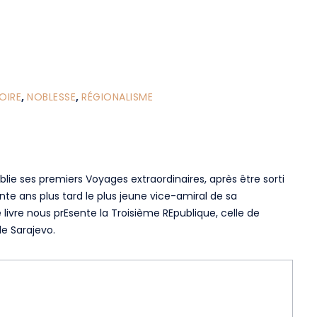
OIRE
,
NOBLESSE
,
RÉGIONALISME
blie ses premiers Voyages extraordinaires, après être sorti
ente ans plus tard le plus jeune vice-amiral de sa
 livre nous prEsente la Troisième REpublique, celle de
 de Sarajevo.