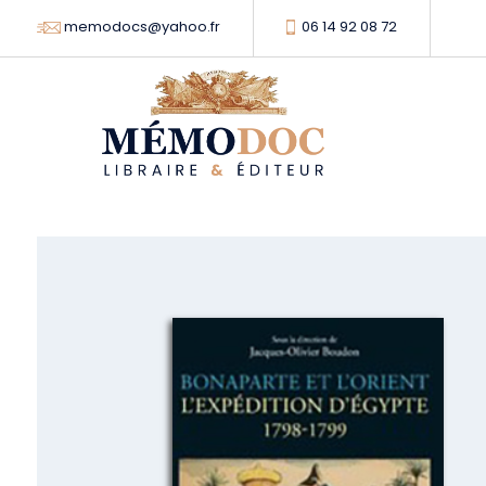
memodocs@yahoo.fr
06 14 92 08 72