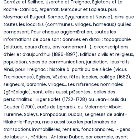
Corrèze et Seilhac, Uzerche et Treignac, Egletons et La
Roche-Canillac, Argentat, Mercoeur et Lapleau, puis
Meymac et Bugeat, Sornac, Eygurande et Neuvic), ainsi que
toutes les localitEs (communes, villages, hameaux) qui les
composent. Pour chaque agglomEration, toutes les
informations de base sont donnEes en dEtail : topographie
(altitude, cours d’eau, environnement…), circonscriptions
d’hier et d’aujourd’hui (1896-1897), Edifices civils et religieux,
population, voies de communication, juridiction, lieux-dits…
Ainsi, pour Treignac : histoire à partir du XIe siècle (Vicus
Treiniacensis), Eglises, VEzère, fêtes locales, collège (1662),
seigneurs, baronnie, villages… Les rEfErences nominales
(gEnEalogie), sont, elles aussi, prEsentes ; celles des
personnalitEs : LEger Barlet (1722-1728) ou Jean-Louis du
Couder (1790), curEs de Lignareix, ou Malemort-Alboin,
Turenne, Saleys, Pompadour, Dubois, seigneurs de Saint-
Hilaire-le-Peyrou, mais aussi tous les partenaires de
transactions immobilières, rentiers, fonctionnaires, » gens
de labeur « , hEritiers : Antoine Dubac, par exemple, ayant