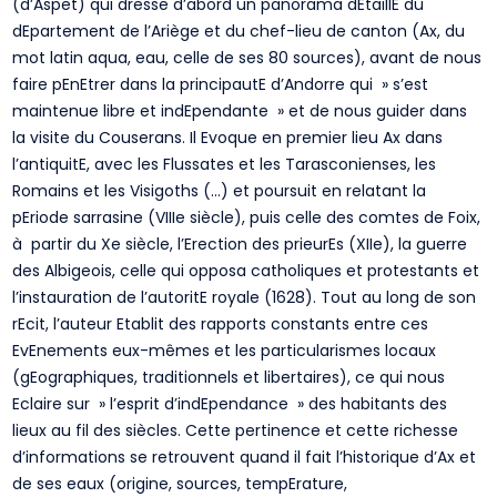
(d’Aspet) qui dresse d’abord un panorama dEtaillE du
dEpartement de l’Ariège et du chef-lieu de canton (Ax, du
mot latin aqua, eau, celle de ses 80 sources), avant de nous
faire pEnEtrer dans la principautE d’Andorre qui » s’est
maintenue libre et indEpendante » et de nous guider dans
la visite du Couserans. Il Evoque en premier lieu Ax dans
l’antiquitE, avec les Flussates et les Tarasconienses, les
Romains et les Visigoths (…) et poursuit en relatant la
pEriode sarrasine (VIIIe siècle), puis celle des comtes de Foix,
à partir du Xe siècle, l’Erection des prieurEs (XIIe), la guerre
des Albigeois, celle qui opposa catholiques et protestants et
l’instauration de l’autoritE royale (1628). Tout au long de son
rEcit, l’auteur Etablit des rapports constants entre ces
EvEnements eux-mêmes et les particularismes locaux
(gEographiques, traditionnels et libertaires), ce qui nous
Eclaire sur » l’esprit d’indEpendance » des habitants des
lieux au fil des siècles. Cette pertinence et cette richesse
d’informations se retrouvent quand il fait l’historique d’Ax et
de ses eaux (origine, sources, tempErature,